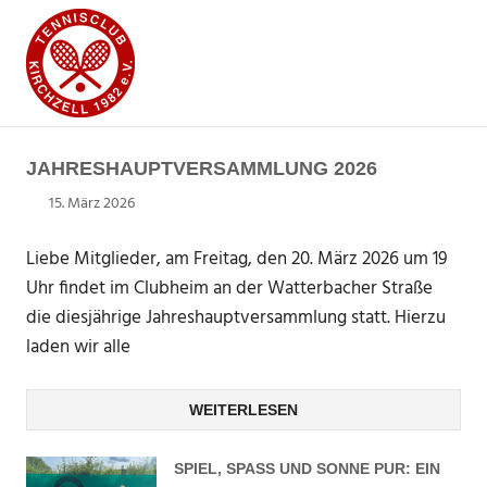
Zum
TENNISCLUB
Inhalt
springen
KIRCHZELL
MENÜ
1982
Alles
rund
E.V.
JAHRESHAUPTVERSAMMLUNG 2026
um
den
15. März 2026
Dhuebner
Tennissport
in
Liebe Mitglieder, am Freitag, den 20. März 2026 um 19
Kirchzell
Uhr findet im Clubheim an der Watterbacher Straße
die diesjährige Jahreshauptversammlung statt. Hierzu
laden wir alle
WEITERLESEN
SPIEL, SPASS UND SONNE PUR: EIN R