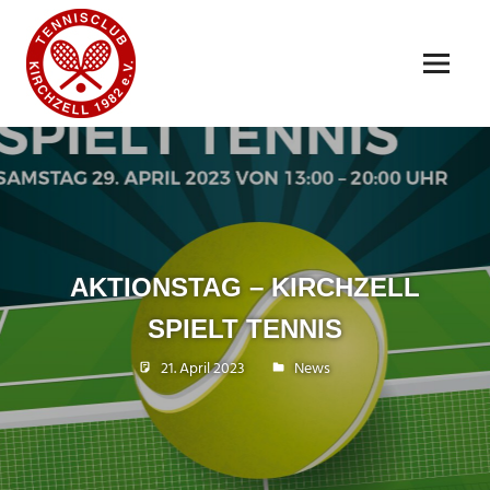
Zum
TENNISCLUB
Inhalt
springen
KIRCHZELL
MENÜ
1982
Alles
rund
E.V.
um
den
Tennissport
in
Kirchzell
AKTIONSTAG – KIRCHZELL
SPIELT TENNIS
21. April 2023
Dhuebner
News