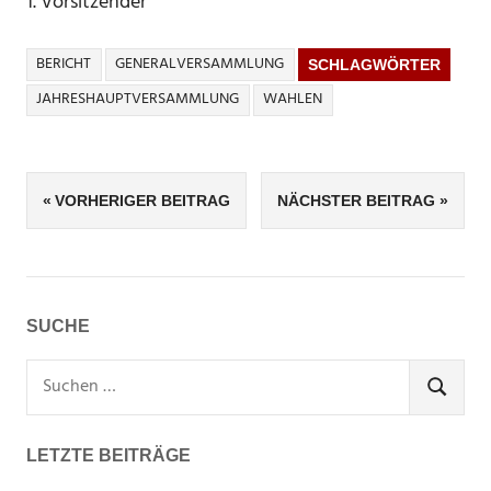
1. Vorsitzender
BERICHT
GENERALVERSAMMLUNG
SCHLAGWÖRTER
JAHRESHAUPTVERSAMMLUNG
WAHLEN
Beitragsnavigation
VORHERIGER BEITRAG
NÄCHSTER BEITRAG
SUCHE
Suchen
nach:
SUCHEN
LETZTE BEITRÄGE