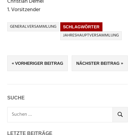
Christian Demel
1. Vorsitzender
GENERALVERSAMMLUNG
SCHLAGWÖRTER
JAHRESHAUPTVERSAMMLUNG
Beitragsnavigation
VORHERIGER BEITRAG
NÄCHSTER BEITRAG
SUCHE
Suchen
nach:
SUCHEN
LETZTE BEITRÄGE